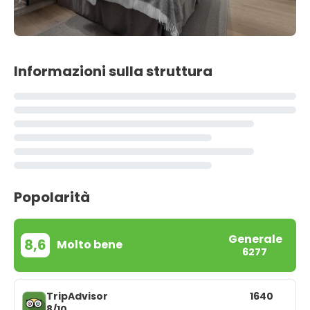
Informazioni sulla struttura
Popolarità
Generale
8,6
Molto bene
6277
TripAdvisor
1640
8/10